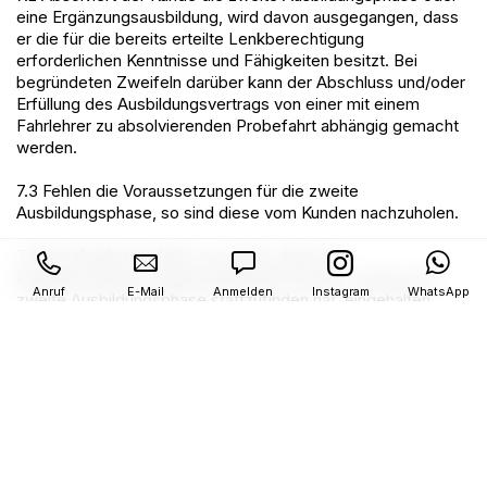
eine Ergänzungsausbildung, wird davon ausgegangen, dass
er die für die bereits erteilte Lenkberechtigung
erforderlichen Kenntnisse und Fähigkeiten besitzt. Bei
begründeten Zweifeln darüber kann der Abschluss und/oder
Erfüllung des Ausbildungsvertrags von einer mit einem
Fahrlehrer zu absolvierenden Probefahrt abhängig gemacht
werden.
7.3 Fehlen die Voraussetzungen für die zweite
Ausbildungsphase, so sind diese vom Kunden nachzuholen.
7.4 Der Kunde hat dafür zu sorgen, dass die
kraftfahrrechtlich vorgeschriebenen Fristen, in denen die
Anruf
E-Mail
Anmelden
Instagram
WhatsApp
zweite Ausbildungsphase stattzufinden hat, eingehalten
werden. Zu diesem Zweck hat der Kunde rechtzeitig vor
Ablauf der Fristen konkrete Termine für die Durchführung
der kraftfahrrechtlich vorgeschriebenen Ausbildungsmodule
(Perfektionsfahrt, Fahrsicherheitstraining etc.) zu
vereinbaren.
7.5 Die Fahrschule trifft keine wie immer geartete
Nachforschungspflicht oder Haftung für die Einhaltung der