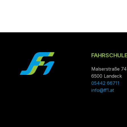
FAHRSCHULE
Malserstraße 74
6500 Landeck
05442 66711
info@ff1.at